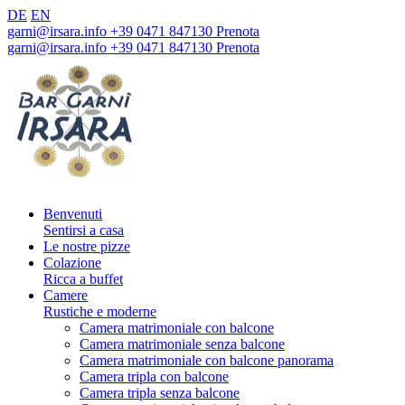
DE
EN
garni@irsara.info
+39 0471 847130
Prenota
garni@irsara.info
+39 0471 847130
Prenota
Benvenuti
Sentirsi a casa
Le nostre pizze
Colazione
Ricca a buffet
Camere
Rustiche e moderne
Camera matrimoniale con balcone
Camera matrimoniale senza balcone
Camera matrimoniale con balcone panorama
Camera tripla con balcone
Camera tripla senza balcone