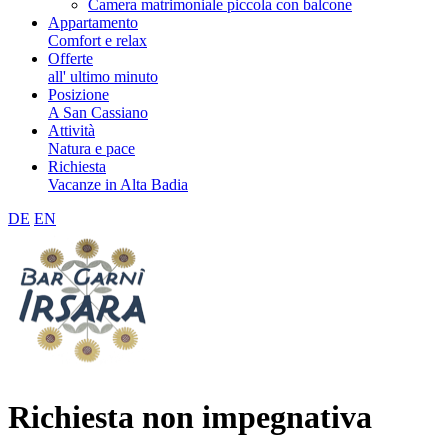
Camera matrimoniale piccola con balcone
Appartamento
Comfort e relax
Offerte
all' ultimo minuto
Posizione
A San Cassiano
Attività
Natura e pace
Richiesta
Vacanze in Alta Badia
DE
EN
Richiesta non impegnativa