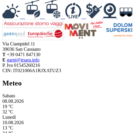
Via Ciampidel 11
39036
San Cassiano
T
+39 0471 847130
E
garni@irsara.info
P. Iva 01545260216
CIN: IT021006A1RJXATUZ3
Meteo
Sabato
08.08.2026
19 °C
32 °C
Lunedì
10.08.2026
13 °C