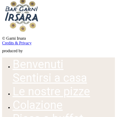
©
Garni Irsara
Credits & Privacy
produced by
Benvenuti
Sentirsi a casa
Le nostre pizze
Colazione