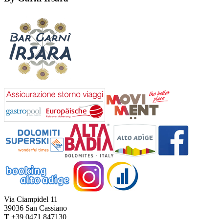
Via Ciampidel 11
39036
San Cassiano
T
+39 0471 847130