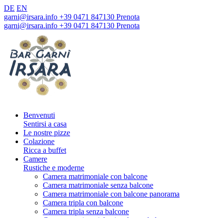
DE
EN
garni@irsara.info
+39 0471 847130
Prenota
garni@irsara.info
+39 0471 847130
Prenota
Benvenuti
Sentirsi a casa
Le nostre pizze
Colazione
Ricca a buffet
Camere
Rustiche e moderne
Camera matrimoniale con balcone
Camera matrimoniale senza balcone
Camera matrimoniale con balcone panorama
Camera tripla con balcone
Camera tripla senza balcone