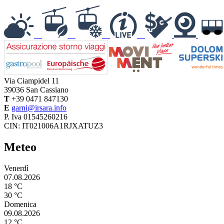
Via Ciampidel 11
39036
San Cassiano
T
+39 0471 847130
E
garni@irsara.info
P. Iva 01545260216
CIN: IT021006A1RJXATUZ3
Meteo
Venerdì
07.08.2026
18 °C
30 °C
Domenica
09.08.2026
12 °C