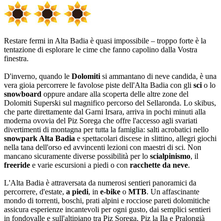
Restare fermi in Alta Badia è quasi impossibile – troppo forte è la
tentazione di esplorare le cime che fanno capolino dalla Vostra
finestra.
D'inverno, quando le
Dolomiti
si ammantano di neve candida, è una
vera gioia percorrere le favolose piste dell'Alta Badia con gli
sci
o lo
snowboard
oppure andare alla scoperta delle altre zone del
Dolomiti Superski sul magnifico percorso del Sellaronda. Lo skibus,
che parte direttamente dal Garni Irsara, arriva in pochi minuti alla
moderna ovovia del Piz Sorega che offre l'accesso agli svariati
divertimenti di montagna per tutta la famiglia: salti acrobatici nello
snowpark Alta Badia
e spettacolari discese in slittino, allegri giochi
nella tana dell'orso ed avvincenti lezioni con maestri di sci. Non
mancano sicuramente diverse possibilità per lo
scialpinismo
, il
freeride
e varie escursioni a piedi o con
racchette da neve
.
L'Alta Badia è attraversata da numerosi sentieri panoramici da
percorrere, d'estate,
a piedi
, in
e-bike
o
MTB
. Un affascinante
mondo di torrenti, boschi, prati alpini e rocciose pareti dolomitiche
assicura esperienze incantevoli per ogni gusto, dai semplici sentieri
in fondovalle e sull'altipiano tra Piz Sorega, Piz la Ila e Pralongià