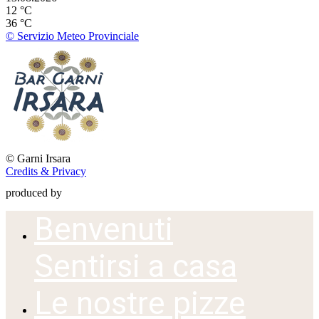
12 °C
36 °C
© Servizio Meteo Provinciale
©
Garni Irsara
Credits & Privacy
produced by
Benvenuti
Sentirsi a casa
Le nostre pizze