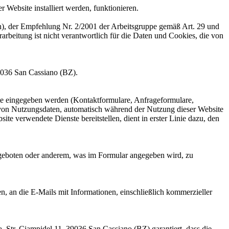
r Website installiert werden, funktionieren.
), der Empfehlung Nr. 2/2001 der Arbeitsgruppe gemäß Art. 29 und
rbeitung ist nicht verantwortlich für die Daten und Cookies, die von
 39036 San Cassiano (BZ).
ite eingegeben werden (Kontaktformulare, Anfrageformulare,
 von Nutzungsdaten, automatisch während der Nutzung dieser Website
e verwendete Dienste bereitstellen, dient in erster Linie dazu, den
ngeboten oder anderem, was im Formular angegeben wird, zu
, an die E-Mails mit Informationen, einschließlich kommerzieller
, Str. Ciampidel 11, 39036 San Cassiano (BZ) garantiert, dass die