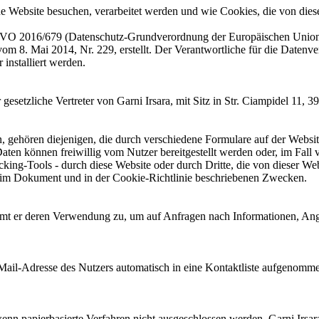
eine Website besuchen, verarbeitet werden und wie Cookies, die von diese
DSGVO 2016/679 (Datenschutz-Grundverordnung der Europäischen Union
 8. Mai 2014, Nr. 229, erstellt. Der Verantwortliche für die Datenvera
installiert werden.
 gesetzliche Vertreter von Garni Irsara, mit Sitz in Str. Ciampidel 11,
, gehören diejenigen, die durch verschiedene Formulare auf der Webs
ten können freiwillig vom Nutzer bereitgestellt werden oder, im Fall
-Tools - durch diese Website oder durch Dritte, die von dieser Websit
n im Dokument und in der Cookie-Richtlinie beschriebenen Zwecken.
timmt er deren Verwendung zu, um auf Anfragen nach Informationen, A
ail-Adresse des Nutzers automatisch in eine Kontaktliste aufgenommen
wenn papierbasierte Verfahren nicht ausgeschlossen werden. Garni Irsara