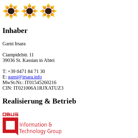
Inhaber
Garni Irsara
Ciampidelstr. 11
39036 St. Kassian in Abtei
T: +39 0471 84 71 30
E:
garni@irsara.info
MwSt-Nr.: IT01545260216
CIN: IT021006A1RJXATUZ3
Realisierung & Betrieb