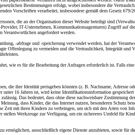
etzlichen Bestimmungen erfolgt, wobei insbesondere die Vertraulichkei
ltenden Vorschriften verarbeitet, insbesondere gemäß dem Gesetz 67
sonen, die an der Organisation dieser Website beteiligt sind (Verwalt
ing-Provider, IT-Unternehmen, Kommunikationsagenturen) Zugriff auf die
eim Verantwortlichen angefordert werden.
lung, -abfrage und -speicherung verwendet werden, hat der Verantwor
te Offenlegung zu vermeiden und die Vertraulichkeit, Integrität und V
hrleisten.
wie es für die Bearbeitung der Anfragen erforderlich ist. Falls eine 
en, die ihre Identität preisgeben könnten (z. B. Nachname, Adresse od
her unter 16 Jahren ist, wird keine Identifikationsinformation gespeic
zlich zulässig. Das bedeutet, dass ohne diese nachweisbare Zustimmung
er Meinung, dass Kinder, die das Internet nutzen, besonderen Schutz be
ine Zeit mit ihren Kindern zu verbringen, um sich mit den Arten von Inh
r stellen Werkzeuge zur Verfügung, um ein sichereres Umfeld für Kind
 ermöglichen, ausschließlich eigene Dienste anzubieten, sowie für d