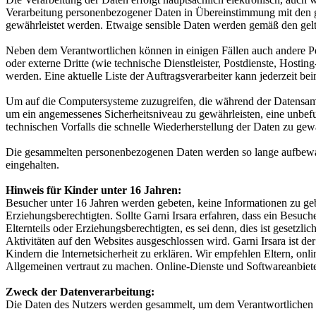
Verarbeitung personenbezogener Daten in Übereinstimmung mit den ges
gewährleistet werden. Etwaige sensible Daten werden gemäß den ge
Neben dem Verantwortlichen können in einigen Fällen auch andere Per
oder externe Dritte (wie technische Dienstleister, Postdienste, Host
werden. Eine aktuelle Liste der Auftragsverarbeiter kann jederzeit b
Um auf die Computersysteme zuzugreifen, die während der Datensamm
um ein angemessenes Sicherheitsniveau zu gewährleisten, eine unbefug
technischen Vorfalls die schnelle Wiederherstellung der Daten zu gewä
Die gesammelten personenbezogenen Daten werden so lange aufbewahrt, 
eingehalten.
Hinweis für Kinder unter 16 Jahren:
Besucher unter 16 Jahren werden gebeten, keine Informationen zu geb
Erziehungsberechtigten. Sollte Garni Irsara erfahren, dass ein Besuc
Elternteils oder Erziehungsberechtigten, es sei denn, dies ist geset
Aktivitäten auf den Websites ausgeschlossen wird. Garni Irsara ist d
Kindern die Internetsicherheit zu erklären. Wir empfehlen Eltern, onl
Allgemeinen vertraut zu machen. Online-Dienste und Softwareanbiete
Zweck der Datenverarbeitung:
Die Daten des Nutzers werden gesammelt, um dem Verantwortlichen zu